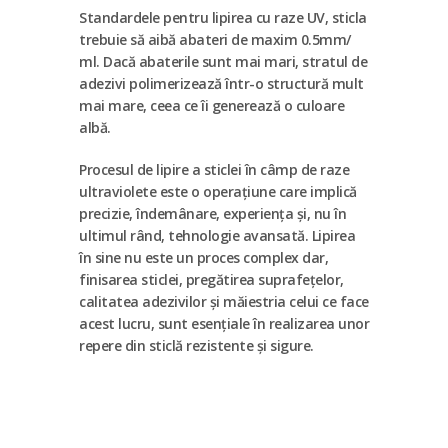
Standardele pentru lipirea cu raze UV, sticla
trebuie să aibă abateri de maxim 0.5mm/
ml. Dacă abaterile sunt mai mari, stratul de
adezivi polimerizează într-o structură mult
mai mare, ceea ce îi generează o culoare
albă.
Procesul de lipire a sticlei în câmp de raze
ultraviolete este o operațiune care implică
precizie, îndemânare, experiența și, nu în
ultimul rând, tehnologie avansată. Lipirea
în sine nu este un proces complex dar,
finisarea sticlei, pregătirea suprafețelor,
calitatea adezivilor și măiestria celui ce face
acest lucru, sunt esențiale în realizarea unor
repere din sticlă rezistente și sigure.