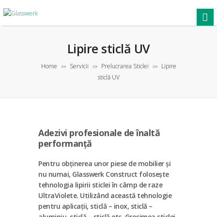
Lipire sticlă UV
Home
Servicii
Prelucrarea Sticlei
Lipire
>>
>>
>>
sticlă UV
Adezivi profesionale de înaltă
performanță
Pentru obținerea unor piese de mobilier și
nu numai, Glasswerk Construct folosește
tehnologia lipirii sticlei în câmp de raze
UltraViolete. Utilizând această tehnologie
pentru aplicații, sticlă – inox, sticlă –
aluminiu, sticlă – sticlă etc. Grosimea sticlei