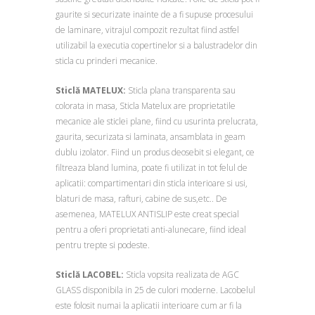
gaurite si securizate inainte de a fi supuse procesului
de laminare, vitrajul compozit rezultat fiind astfel
utilizabil la executia copertinelor si a balustradelor din
sticla cu prinderi mecanice.
Sticlă MATELUX:
Sticla plana transparenta sau
colorata in masa, Sticla Matelux are proprietatile
mecanice ale sticlei plane, fiind cu usurinta prelucrata,
gaurita, securizata si laminata, ansamblata in geam
dublu izolator. Fiind un produs deosebit si elegant, ce
filtreaza bland lumina, poate fi utilizat in tot felul de
aplicatii: compartimentari din sticla interioare si usi,
blaturi de masa, rafturi, cabine de sus,etc.. De
asemenea, MATELUX ANTISLIP este creat special
pentru a oferi proprietati anti-alunecare, fiind ideal
pentru trepte si podeste.
Sticlă LACOBEL:
Sticla vopsita realizata de AGC
GLASS disponibila in 25 de culori moderne. Lacobelul
este folosit numai la aplicatii interioare cum ar fi la