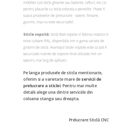
mobilier (usi sticla glisante sau batante, rafturi, etc.) si
pentru placarile cu sticla colorata a peretilor. Poate fi
supus proceselor de prelucrare - taiere, finisare,
gaurire, insa nu este securizabil.
Sticla vopsită:
sticla float vopsita in fabrica noastra in
orice culoare RAL, disponibila intr-o gama variata de
grosimi de sticla. Avantajul sticlei vopsite este ca pot fi
securizate inainte de vopsire fiind utilizate intr-un
spectru mai larg de aplicatii.
Pe langa produsele de sticla mentionate,
oferim si a varietate mare de
servicii de
prelucrare a sticlei
. Pentru mai multe
detalii alege una dintre serviciile din
coloana stanga sau dreapta.
Prelucrare Sticlă CNC