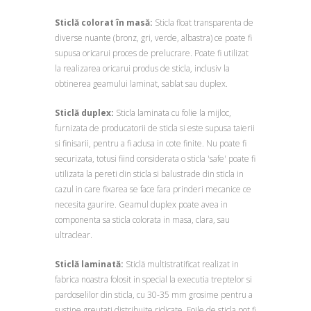
Sticlă colorat în masă:
Sticla float transparenta de
diverse nuante (bronz, gri, verde, albastra) ce poate fi
supusa oricarui proces de prelucrare. Poate fi utilizat
la realizarea oricarui produs de sticla, inclusiv la
obtinerea geamului laminat, sablat sau duplex.
Sticlă duplex:
Sticla laminata cu folie la mijloc,
furnizata de producatorii de sticla si este supusa taierii
si finisarii, pentru a fi adusa in cote finite. Nu poate fi
securizata, totusi fiind considerata o sticla 'safe' poate fi
utilizata la pereti din sticla si balustrade din sticla in
cazul in care fixarea se face fara prinderi mecanice ce
necesita gaurire. Geamul duplex poate avea in
componenta sa sticla colorata in masa, clara, sau
ultraclear.
Sticlă laminată:
Sticlă multistratificat realizat in
fabrica noastra folosit in special la executia treptelor si
pardoselilor din sticla, cu 30-35 mm grosime pentru a
sustine greutati distribuite ridicate. Foile de sticla pot fi