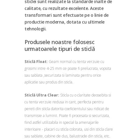
sticlei sunt realizate la standarde inalte de
calitate, cu rezultate excelente. Aceste
transformari sunt efectuate pe o linie de
productie moderna, dotata cu ultimele
tehnologii.
Produsele noastre folosesc
urmatoarele tipuri de sticlă
Sticlă Float:
Geam normal cu tenta verzuie cu
grosimi intre 4-25 mm ce poate fi prelucrata, vopsita
sau sablata ,securizata si laminata pentru orice
aplicatie sau produs din sticla.
Sticlă Ultra Clear:
Sticla cu o claritate deosebita si
cu tenta verzuie redusa in cant, perfecta pentru
pereti din sticla datorita coeficientului sau ridicat de
transmisie a luminii. Poate fi procesata si securizata,
fiind astfel utilizabila in special la amenajarile
interioare - placari cu sticla colorata, usi din sticla clare
sau sablate, cabine de dus, balustrade din sticla, etc.